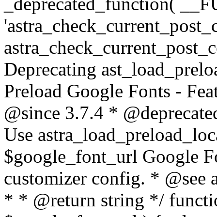
_deprecated_function( __F
'astra_check_current_post_
astra_check_current_post_
Deprecating ast_load_preloa
Preload Google Fonts - Featu
@since 3.7.4 * @deprecated
Use astra_load_preload_loc
$google_font_url Google F
customizer config. * @see 
* * @return string */ funct