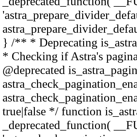
_deprecated_function( __F
'astra_prepare_divider_defaul
astra_prepare_divider_defaul
} /** * Deprecating is_astr
* Checking if Astra's pagin
@deprecated is_astra_pagin
astra_check_pagination_en
astra_check_pagination_ena
true|false */ function is_as
_deprecated_function( __F