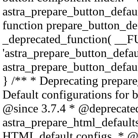
astra_prepare_button_defaul
function prepare_button_def
_deprecated_function( __F
'astra_prepare_button_defaul
astra_prepare_button_default
} /** * Deprecating prepare
Default configurations for
@since 3.7.4 * @deprecated
astra_prepare_html_default
HTML default configs. * @p