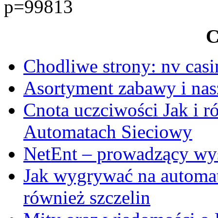
p=99813
C
Chodliwe strony: nv casi
Asortyment zabawy i nasz
Cnota uczciwości Jak i 
Automatach Sieciowy
NetEnt – prowadzący w
Jak wygrywać na automat
również szczelin