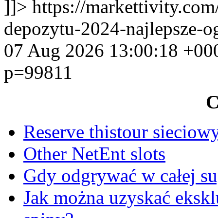
]]>
https://markettivity.co
depozytu-2024-najlepsze-o
07 Aug 2026 13:00:18 +00
p=99811
C
Reserve thistour sieciowy
Other NetEnt slots
Gdy odgrywać w całej su
Jak można uzyskać eksk