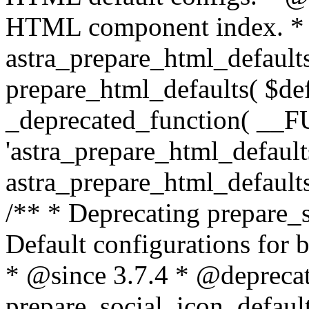
HTML component index. *
astra_prepare_html_defaults
prepare_html_defaults( $def
_deprecated_function( __F
'astra_prepare_html_defaults
astra_prepare_html_defaults(
/** * Deprecating prepare_s
Default configurations for 
* @since 3.7.4 * @depreca
prepare_social_icon_defaul