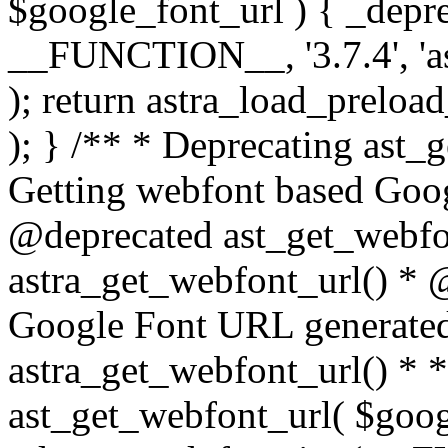
$google_font_url ) { _depr
__FUNCTION__, '3.7.4', 'as
); return astra_load_preloa
); } /** * Deprecating ast_
Getting webfont based Goog
@deprecated ast_get_webfo
astra_get_webfont_url() * 
Google Font URL generated
astra_get_webfont_url() * *
ast_get_webfont_url( $goog