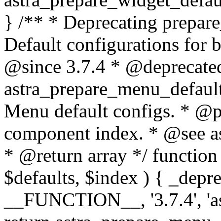
} /** * Deprecating prepar
Default configurations for
@since 3.7.4 * @deprecate
astra_prepare_menu_default
Menu default configs. * @p
component index. * @see a
* @return array */ functio
$defaults, $index ) { _depr
__FUNCTION__, '3.7.4', 'as