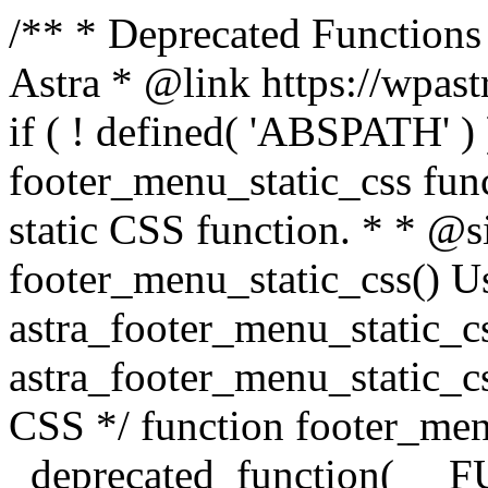
/** * Deprecated Functions
Astra * @link https://wpast
if ( ! defined( 'ABSPATH' ) 
footer_menu_static_css func
static CSS function. * * @
footer_menu_static_css() U
astra_footer_menu_static_c
astra_footer_menu_static_cs
CSS */ function footer_men
_deprecated_function( __F